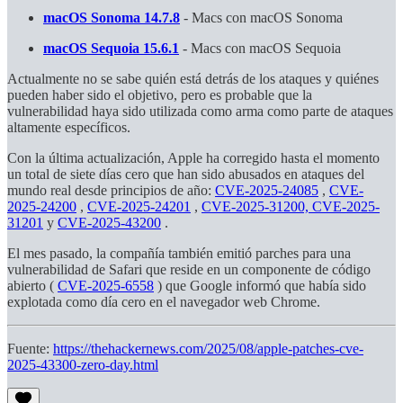
macOS Sonoma 14.7.8
- Macs con macOS Sonoma
macOS Sequoia 15.6.1
- Macs con macOS Sequoia
Actualmente no se sabe quién está detrás de los ataques y quiénes
pueden haber sido el objetivo, pero es probable que la
vulnerabilidad haya sido utilizada como arma como parte de ataques
altamente específicos.
Con la última actualización, Apple ha corregido hasta el momento
un total de siete días cero que han sido abusados ​​en ataques del
mundo real desde principios de año:
CVE-2025-24085
,
CVE-
2025-24200
,
CVE-2025-24201
,
CVE-2025-31200, CVE-2025-
31201
y
CVE-2025-43200
.
El mes pasado, la compañía también emitió parches para una
vulnerabilidad de Safari que reside en un componente de código
abierto (
CVE-2025-6558
) que Google informó que había sido
explotada como día cero en el navegador web Chrome.
Fuente:
https://thehackernews.com/2025/08/apple-patches-cve-
2025-43300-zero-day.html