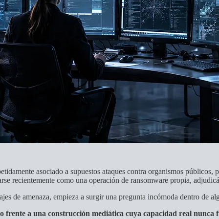
etidamente asociado a supuestos ataques contra organismos públicos, par
se recientemente como una operación de ransomware propia, adjudicánd
sajes de amenaza, empieza a surgir una pregunta incómoda dentro de alg
o frente a una construcción mediática cuya capacidad real nunca