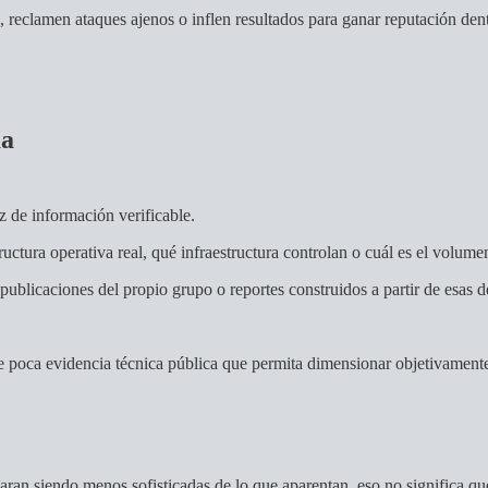
reclamen ataques ajenos o inflen resultados para ganar reputación dent
ma
z de información verificable.
ructura operativa real, qué infraestructura controlan o cuál es el vol
ublicaciones del propio grupo o reportes construidos a partir de esas d
te poca evidencia técnica pública que permita dimensionar objetivamente
naran siendo menos sofisticadas de lo que aparentan, eso no significa q