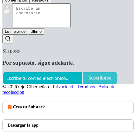
Comentarios
Restacks
Lo mejor de
Último
Sin posts
Por supuesto, sigue adelante.
Suscribirse
© 2026 Ojo Cibernético
·
Privacidad
∙
Términos
∙
Aviso de
recolección
Crea tu Substack
Descargar la app