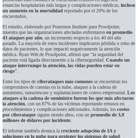
estancias hospitalarias más largas y complicaciones médicas,
incluso
un aumento en la mortalidad
reportado por el 29% de los
encuestados.
El estudio, elaborado por Ponemon Institute para Proofpoint,
muestra que las organizaciones afectadas enfrentaron
en promedio
43 ataques por año
, un incremento respecto a los 40 del año
pasado. La mayoría de estos incidentes implicaron pérdida o robo de
datos de pacientes, lo que impactó negativamente la atención
médica. Ryan Witt de Proofpoint, afirmó que “la seguridad del
paciente está ligada directamente a la ciberseguridad.
Cuando un
ataque interrumpe la atención, las vidas pueden estar en
riesgo
”.
Entre los tipos de
ciberataques más comunes
se encuentran los
compromisos de cuentas en la nube, ataques a la cadena de
suministro, ransomware y suplantaciones de correo empresarial.
Los
ataques a la cadena de suministro fueron los que más afectaron
la atención
, con un 87% de las víctimas reportando retrasos en
procedimientos y complicaciones adicionales. Además, los
costos
por ciberataque
siguen siendo altos, con un
promedio de
3,9
millones de dólares por incidente
.
El informe también destaca la
creciente adopción de IA y
soluciones en la nube para proteger los sistemas de salud
.