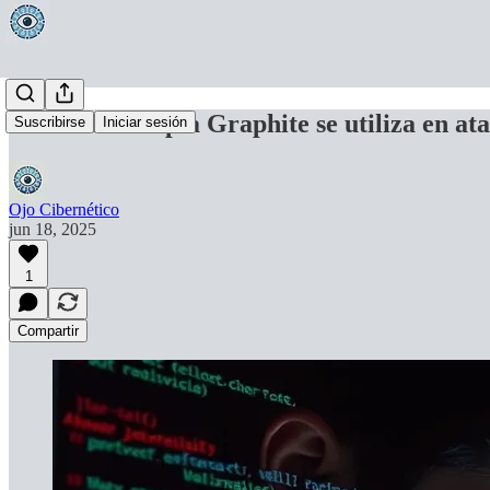
El software espía Graphite se utiliza en at
Suscribirse
Iniciar sesión
Ojo Cibernético
jun 18, 2025
1
Compartir