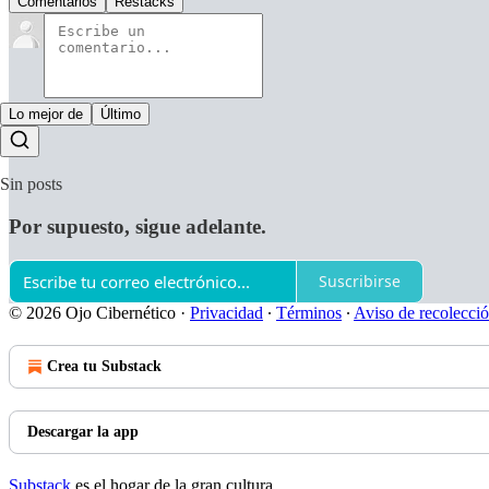
Comentarios
Restacks
Lo mejor de
Último
Sin posts
Por supuesto, sigue adelante.
Suscribirse
© 2026 Ojo Cibernético
·
Privacidad
∙
Términos
∙
Aviso de recolecci
Crea tu Substack
Descargar la app
Substack
es el hogar de la gran cultura