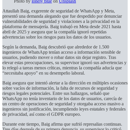
Photo by
lonely blue
on
Unsplash
Attaullah Baig, exgerente de seguridad de WhatsApp y Meta,
presentó una demanda alegando que fue despedido por denunciar
vulnerabilidades de seguridad y violaciones a la privacidad en la
plataforma de mensajería. Baig trabajó en Meta desde 2021 hasta
abril de 2025 y asegura que la compañía ignoró repetidas
advertencias sobre los riesgos para los datos de los usuarios.
Según la demanda, Baig descubrió que alrededor de 1.500
ingenieros de WhatsApp tenían acceso a información sensible de
usuarios, pudiendo mover o robar datos sin dejar registro. Tras
elevar estas preocupaciones, su supervisor ignoró sus advertencias y
lo relegó a tareas menos críticas, mientras la compañía aducía que
“necesitaba apoyo” en su desempeño laboral.
Baig asegura que intentó alertar a la dirección en múltiples ocasiones
sobre vacíos de información, la falta de recursos de seguridad y
riesgos legales potenciales. Entre sus hallazgos, señaló que
WhatsApp no tenía inventario de los datos de usuarios, carecía de
un centro de operaciones de seguridad y otorgaba acceso masivo a
ingenieros sin justificación, incumpliendo leyes estatales y federales
de privacidad, así como el GDPR europeo.
Durante este tiempo, Baig afirma que sufrió represalias continuas.
Tres días después de su primera denuncia, su supervisor lo criticó