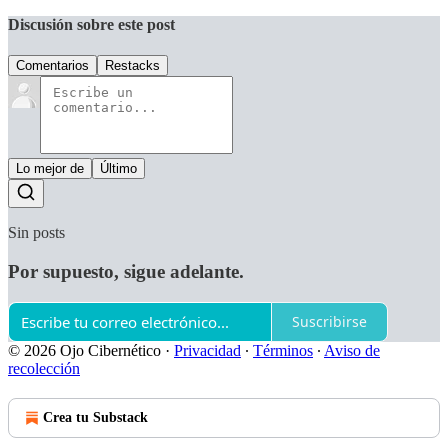
Discusión sobre este post
Comentarios
Restacks
Lo mejor de
Último
Sin posts
Por supuesto, sigue adelante.
Suscribirse
© 2026 Ojo Cibernético
·
Privacidad
∙
Términos
∙
Aviso de
recolección
Crea tu Substack