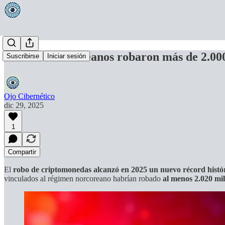
Hackers norcoreanos robaron más de 2.000
Suscribirse
Iniciar sesión
Ojo Cibernético
dic 29, 2025
1
Compartir
El
robo de criptomonedas alcanzó en 2025 un nuevo récord histó
vinculados al régimen norcoreano habrían robado
al menos 2.020 mil