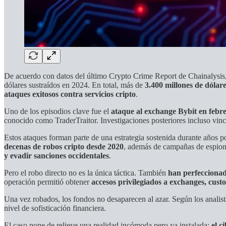
De acuerdo con datos del último Crypto Crime Report de Chainalysis
dólares sustraídos en 2024. En total, más de
3.400 millones de dóla
ataques exitosos contra servicios cripto
.
Uno de los episodios clave fue el
ataque al exchange Bybit en febr
conocido como TraderTraitor. Investigaciones posteriores incluso vinc
Estos ataques forman parte de una estrategia sostenida durante años p
decenas de robos cripto desde 2020
, además de campañas de espionaj
y evadir sanciones occidentales
.
Pero el robo directo no es la única táctica. También
han perfecciona
operación permitió obtener
accesos privilegiados a exchanges, cus
Una vez robados, los fondos no desaparecen al azar. Según los analist
nivel de sofisticación financiera.
El caso pone de relieve una realidad incómoda pero ya instalada:
el c