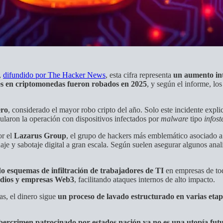
,
difundido por The Hacker News
, esta cifra representa
un aumento in
res en criptomonedas fueron robados en 2025
, y según el informe, lo
ero
, considerado el mayor robo cripto del año. Solo este incidente expl
ularon la operación con dispositivos infectados por
malware
tipo
infost
or el
Lazarus Group
, el grupo de hackers más emblemático asociado
e y sabotaje digital a gran escala. Según suelen asegurar algunos anali
do esquemas de
infiltración de trabajadores de TI
en empresas de tod
todios y empresas Web3
, facilitando ataques internos de alto impacto.
as, el dinero sigue
un proceso de lavado estructurado en varias eta
ibercrimen patrocinado por estados nación ya no es una utopía fut