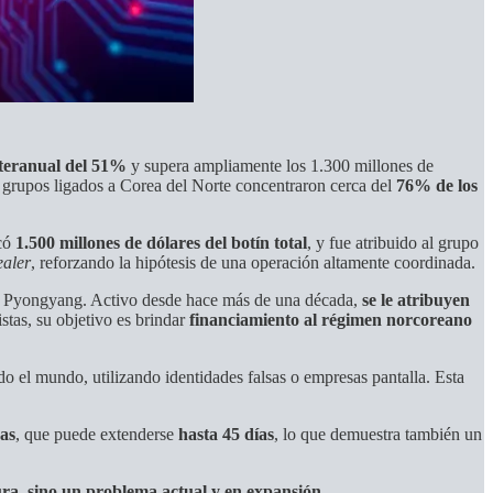
teranual del 51%
y supera ampliamente los 1.300 millones de
s grupos ligados a Corea del Norte concentraron cerca del
76% de los
icó
1.500 millones de dólares del botín total
, y fue atribuido al grupo
ealer
, reforzando la hipótesis de una operación altamente coordinada.
 a Pyongyang. Activo desde hace más de una década,
se le atribuyen
stas, su objetivo es brindar
financiamiento al régimen norcoreano
o el mundo, utilizando identidades falsas o empresas pantalla. Esta
pas
, que puede extenderse
hasta 45 días
, lo que demuestra también un
ura, sino un problema actual y en expansión
.