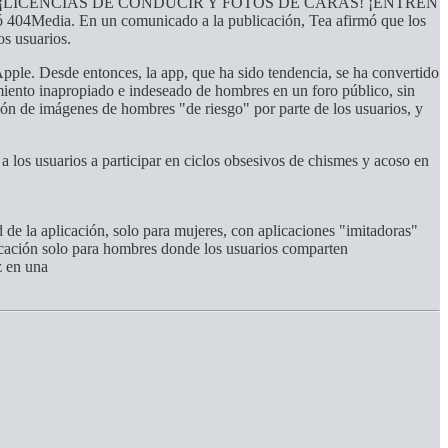
nedor público. ¡LICENCIAS DE CONDUCIR Y FOTOS DE CARAS! ¡ENTREN
04Media. En un comunicado a la publicación, Tea afirmó que los
os usuarios.
 Apple. Desde entonces, la app, que ha sido tendencia, se ha convertido
iento inapropiado e indeseado de hombres en un foro público, sin
ón de imágenes de hombres "de riesgo" por parte de los usuarios, y
a los usuarios a participar en ciclos obsesivos de chismes y acoso en
 de la aplicación, solo para mujeres, con aplicaciones "imitadoras"
icación solo para hombres donde los usuarios comparten
yz en una