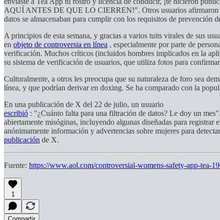
enviaste a Tea App tu rostro y licencia de conducir, ¡te hicier
AQUÍ ANTES DE QUE LO CIERREN!". Otros usuarios afirmaron que es
datos se almacenaban para cumplir con los requisitos de prevención de
A principios de esta semana, y gracias a varios tuits virales de sus u
en
objeto de controversia en línea
, especialmente por parte de person
verificación. Muchos críticos (incluidos hombres implicados en la ap
su sistema de verificación de usuarios, que utiliza fotos para confirma
Culturalmente, a otros les preocupa que su naturaleza de foro sea dema
línea, y que podrían derivar en doxing. Se ha comparado con la popu
En una publicación de X del 22 de julio, un usuario
escribió
: "¿Cuánto falta para una filtración de datos? Le doy un mes".
abiertamente misóginas, incluyendo algunas diseñadas para registrar
anónimamente información y advertencias sobre mujeres para detectar 
publicación
de X.
Fuente:
https://www.aol.com/controversial-womens-safety-app-tea-1
1
Compartir