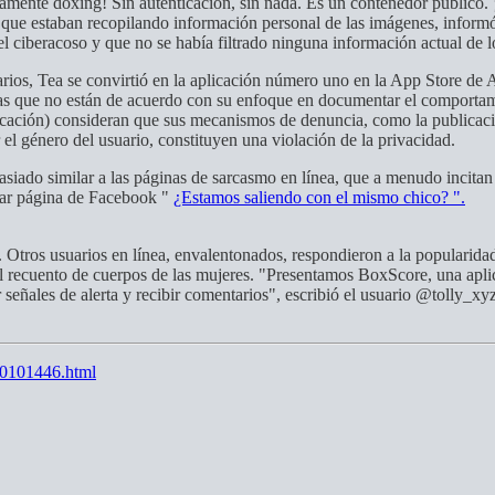
on públicamente doxing! Sin autenticación, sin nada. Es un conte
taban recopilando información personal de las imágenes, informó 4
l ciberacoso y que no se había filtrado ninguna información actual de l
suarios, Tea se convirtió en la aplicación número uno en la App Store de
as que no están de acuerdo con su enfoque en documentar el comportam
licación) consideran que sus mecanismos de denuncia, como la publicaci
r el género del usuario, constituyen una violación de la privacidad.
siado similar a las páginas de sarcasmo en línea, que a menudo incitan 
lar página de Facebook "
¿Estamos saliendo con el mismo chico? ".
 Otros usuarios en línea, envalentonados, respondieron a la popularidad
 el recuento de cuerpos de las mujeres. "Presentamos BoxScore, una apl
señales de alerta y recibir comentarios", escribió el usuario @tolly_x
90101446.html