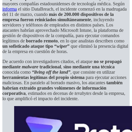
mayores compañías estadounidenses de tecnología médica. Según
informa
el sitio DataBreach, el incidente comenzó en la madrugada
del 11 de marzo, cuando
más de 200.000 dispositivos de la
empresa fueron reiniciados simultáneamente
, incluyendo
servidores y teléfonos de empleados en distintos países. Los
atacantes habrían aprovechado
Microsoft Intune, la plataforma de
gestión de dispositivos de la compañía, para ejecutar comandos
legítimos de
borrado remoto
, en lo que analistas describen como
un sofisticado ataque tipo “
wiper
”
que eliminó la presencia digital
de la empresa en cuestión de horas.
De acuerdo con investigadores citados, el ataque
no se propagó
mediante
malware
tradicional
,
sino mediante una técnica
conocida como
“living off the land”
, que consiste en utilizar
herramientas legítimas del propio sistema
para ejecutar acciones
maliciosas. En paralelo al borrado masivo, los atacantes
también
habrían
extraído grandes volúmenes de información
corporativa
, estimados en decenas de
terabytes
desde la empresa,
lo que amplificó el impacto del incidente.