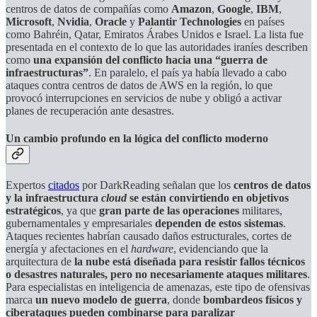
centros de datos de compañías como
Amazon
,
Google
,
IBM
,
Microsoft
,
Nvidia
,
Oracle
y
Palantir Technologies
en países
como Bahréin, Qatar, Emiratos Árabes Unidos e Israel. La lista fue
presentada en el contexto de lo que las autoridades iraníes describen
como
una expansión del conflicto hacia una
“guerra de
infraestructuras”
. En paralelo, el país ya había llevado a cabo
ataques contra centros de datos de AWS en la región, lo que
provocó interrupciones en servicios de nube y obligó a activar
planes de recuperación ante desastres.
Un cambio profundo en la lógica del conflicto moderno
Expertos
citados
por DarkReading señalan que los
centros de datos
y la infraestructura
cloud
se están convirtiendo en objetivos
estratégicos
, ya que
gran parte de las operaciones
militares,
gubernamentales y empresariales
dependen de estos sistemas
.
Ataques recientes habrían causado daños estructurales, cortes de
energía y afectaciones en el
hardware
, evidenciando que la
arquitectura de
la nube está diseñada para resistir fallos técnicos
o desastres naturales, pero no necesariamente ataques militares
.
Para especialistas en inteligencia de amenazas, este tipo de ofensivas
marca
un nuevo modelo de guerra
, donde
bombardeos físicos y
ciberataques pueden combinarse para paralizar