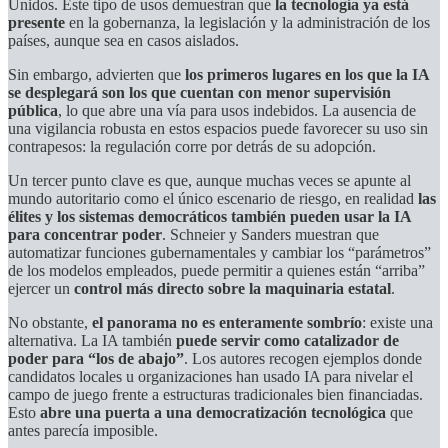
Unidos. Este tipo de usos demuestran que
la tecnología ya está
presente
en la gobernanza, la legislación y la administración de los
países, aunque sea en casos aislados.
Sin embargo, advierten que
los primeros lugares en los que la IA
se desplegará son los que cuentan con menor supervisión
pública
, lo que abre una vía para usos indebidos. La ausencia de
una vigilancia robusta en estos espacios puede favorecer su uso sin
contrapesos: la regulación corre por detrás de su adopción.
Un tercer punto clave es que, aunque muchas veces se apunte al
mundo autoritario como el único escenario de riesgo, en realidad
las
élites y los sistemas democráticos también pueden usar la IA
para concentrar poder
. Schneier y Sanders muestran que
automatizar funciones gubernamentales y cambiar los “parámetros”
de los modelos empleados, puede permitir a quienes están “arriba”
ejercer un
control más directo sobre la maquinaria estatal
.
No obstante,
el panorama no es enteramente sombrío
: existe una
alternativa. La IA también
puede servir como catalizador de
poder para “los de abajo”
. Los autores recogen ejemplos donde
candidatos locales u organizaciones han usado IA para nivelar el
campo de juego frente a estructuras tradicionales bien financiadas.
Esto
abre una puerta a una democratización tecnológica
que
antes parecía imposible.